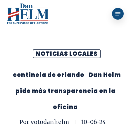
Saltar
Menú
al
contenido
principal
NOTICIAS LOCALES
centinela de orlando
Dan Helm
pide más transparencia en la
oficina
Por
votodanhelm
10-06-24