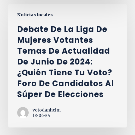
Debate
Noticias locales
de
la
Debate De La Liga De
Liga
Mujeres Votantes
de
Temas De Actualidad
Mujeres
Votantes
De Junio De 2024:
Temas
¿Quién Tiene Tu Voto?
de
Foro De Candidatos Al
actualidad
Súper De Elecciones
de
junio
de
votodanhelm
18-06-24
2024:
¿Quién
tiene