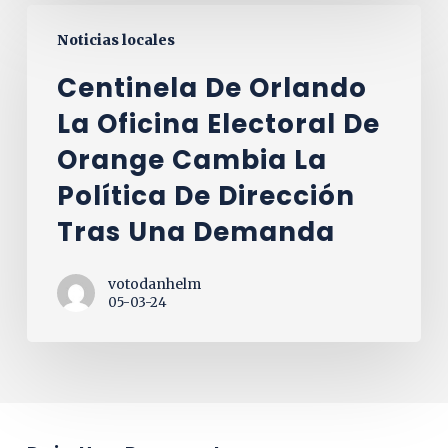
centinela
tu
Noticias locales
de
voto?
orlando
Centinela De Orlando
Foro
La
de
La Oficina Electoral De
oficina
Candidatos
Orange Cambia La
electoral
al
de
Política De Dirección
Súper
Orange
de
Tras Una Demanda
cambia
Elecciones
la
votodanhelm
política
05-03-24
de
dirección
tras
una
demanda