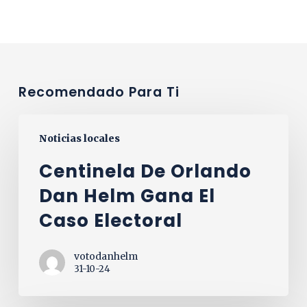
Recomendado Para Ti
centinela
Noticias locales
de
orlando
Centinela De Orlando
Dan
Dan Helm Gana El
Helm
Caso Electoral
gana
el
votodanhelm
caso
31-10-24
electoral